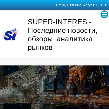
07:30, Пятница, Август 7, 2026
Авто / Мото
Главная
Контакт
Поиск
RSS
SUPER-INTERES -
Бизнес
Последние новости,
Власть и Закон
обзоры, аналитика
рынков
Медицина
Интернет и Игры
Культура
Общество
Политика