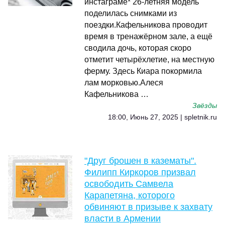
инстаграме* 26-летняя модель
поделилась снимками из
поездки.Кафельникова проводит
время в тренажёрном зале, а ещё
сводила дочь, которая скоро
отметит четырёхлетие, на местную
ферму. Здесь Киара покормила
лам морковью.Алеся
Кафельникова …
Звёзды
18:00, Июнь 27, 2025 | spletnik.ru
"Друг брошен в казематы".
Филипп Киркоров призвал
освободить Самвела
Карапетяна, которого
обвиняют в призыве к захвату
власти в Армении