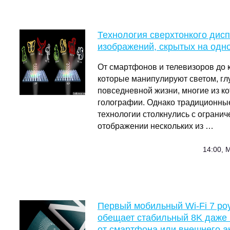
Технология сверхтонкого дис
изображений, скрытых на одн
От смартфонов и телевизоров до к
которые манипулируют светом, гл
повседневной жизни, многие из к
голографии. Однако традиционны
технологии столкнулись с огранич
отображении нескольких из …
14:00, 
Первый мобильный Wi-Fi 7 роут
обещает стабильный 8K даже в
от смартфона или внешнего а