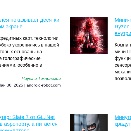
плея показывает десятки
Мини-
ом экране
Ryzen 
внутр
редитных карт, технологии,
убоко укоренились в нашей
Компан
оторых основаны на
мини-П
е голографические
функци
ениями, особенно в
сенсор
механиз
позвол
Наука и Технологии
Май 30, 2025 | android-robot.com
ер: Slate 7 от GL.iNet
Минут
 аэропорту, а питается
крадут
ккумулятора