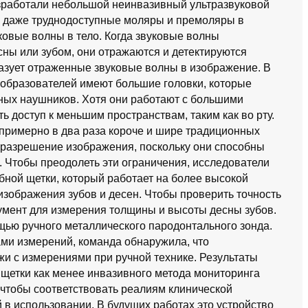
азработали небольшой неинвазивный ультразвуковой
— даже труднодоступные моляры и премоляры в
уковые волны в тело. Когда звуковые волны
есны или зубом, они отражаются и детектируются
азует отраженные звуковые волны в изображение. В
образователей имеют большие головки, которые
дных наушников. Хотя они работают с большими
ть доступ к меньшим пространствам, таким как во рту.
примерно в два раза короче и шире традиционных
 разрешение изображения, поскольку они способны
. Чтобы преодолеть эти ограничения, исследователи
ной щетки, который работает на более высокой
изображения зубов и десен. Чтобы проверить точность
умент для измерения толщины и высоты десны зубов.
ью ручного металлического пародонтального зонда.
и измерений, команда обнаружила, что
жи с измерениями при ручной технике. Результаты
щетки как менее инвазивного метода мониторинга
 чтобы соответствовать реалиям клинической
 в использовании. В будущих работах это устройство