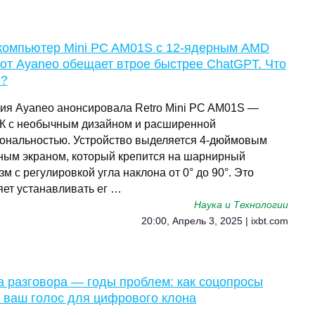
компьютер Mini PC AM01S с 12-ядерным AMD
от Ayaneo обещает втрое быстрее ChatGPT. Что
и?
ия Ayaneo анонсировала Retro Mini PC AM01S —
К с необычным дизайном и расширенной
ональностью. Устройство выделяется 4-дюймовым
ным экраном, который крепится на шарнирный
м с регулировкой угла наклона от 0° до 90°. Это
яет устанавливать ег …
Наука и Технологии
20:00, Апрель 3, 2025 | ixbt.com
а разговора — годы проблем: как соцопросы
 ваш голос для цифрового клона