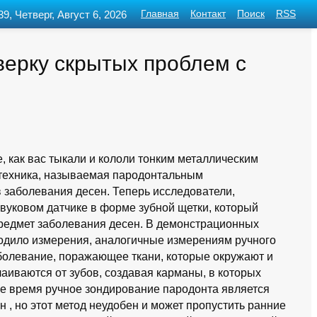
39, Четверг, Август 6, 2026
Главная
Контакт
Поиск
RSS
верку скрытых проблем с
, как вас тыкали и кололи тонким металлическим
 техника, называемая пародонтальным
в заболевания десен. Теперь исследователи,
вуковом датчике в форме зубной щетки, который
предмет заболевания десен. В демонстрационных
водило измерения, аналогичные измерениям ручного
болевание, поражающее ткани, которые окружают и
лаиваются от зубов, создавая карманы, в которых
ее время ручное зондирование пародонта является
, но этот метод неудобен и может пропустить ранние