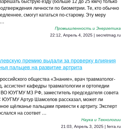
азрешать быструю езду (больше 12 до 25 км/ч) только
подтверждения личности по биометрии. Те, кто обычно
едленнее, смогут кататься по-старому. Эту меру
 …
Промышленность и Энергетика
22:12, Апрель 4, 2025 | secretmag.ru
левскую премию выдали за проверку влияния
ья пальцев на развитие артрита
 российского общества «Знание», врач травматолог-
д, ассистент кафедры травматологии и ортопедии
ВО ЮУГМУ МЗ РФ, заместитель председателя совета
ЮУГМУ Артур Шамселов рассказал, может ли
рное щёлканье пальцами привести к артриту. Эксперт
ослался на соответ …
Наука и Технологии
21:03, Апрель 3, 2025 | ferra.ru