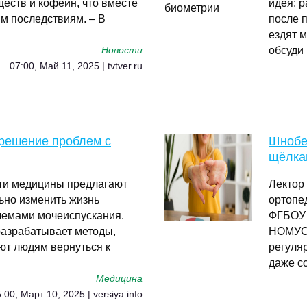
еств и кофеин, что вместе
идея: р
м последствиям. – В
после 
ездят м
обсуди
Новости
07:00, Май 11, 2025 | tvtver.ru
решение проблем с
Шнобе
щёлкан
ти медицины предлагают
Лектор
ьно изменить жизнь
ортопе
лемами мочеиспускания.
ФГБОУ 
разрабатывает методы,
НОМУС 
ют людям вернуться к
регуля
даже с
Медицина
:00, Март 10, 2025 | versiya.info