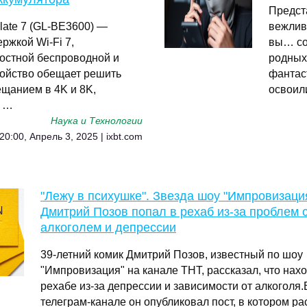
Предст
late 7 (GL-BE3600) —
вежлив
ржкой Wi-Fi 7,
вы… со
остной беспроводной и
родных
ройство обещает решить
фантас
ещанием в 4K и 8K,
освоил
в …
Наука и Технологии
20:00, Апрель 3, 2025 | ixbt.com
"Лежу в психушке". Звезда шоу "Импровизаци
Дмитрий Позов попал в рехаб из-за проблем 
алкоголем и депрессии
39-летний комик Дмитрий Позов, известный по шоу
"Импровизация" на канале ТНТ, рассказал, что нахо
рехабе из-за депрессии и зависимости от алкоголя
телеграм-канале он опубликовал пост, в котором ра