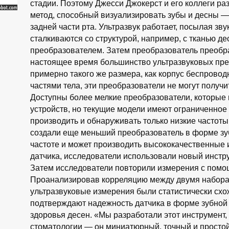
стадии. Поэтому Джесси Джокерст и его коллеги р
метод, способный визуализировать зубы и десны 
задней части рта. Ультразвук работает, посылая зв
сталкиваются со структурой, например, с тканью д
преобразователем. Затем преобразователь преобр
настоящее время большинство ультразвуковых пре
примерно такого же размера, как корпус беспрово
частями тела, эти преобразователи не могут получи
Доступны более мелкие преобразователи, которые 
устройств, но текущие модели имеют ограниченное
производить и обнаруживать только низкие частоты
создали еще меньший преобразователь в форме зуб
частоте и может производить высококачественные 
датчика, исследователи использовали новый инстр
Затем исследователи повторили измерения с помощ
Проанализировав корреляцию между двумя наборам
ультразвуковые измерения были статистически схо
подтверждают надежность датчика в форме зубной 
здоровья десен. «Мы разработали этот инструмент,
стоматологии — он миниатюрный, точный и простой