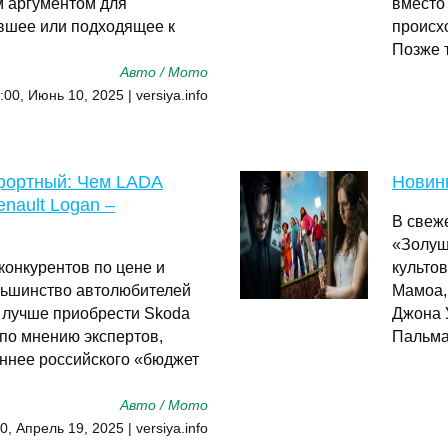
м аргументом для
вместо 
вшее или подходящее к
происх
Позже 
Авто / Мото
:00, Июнь 10, 2025 | versiya.info
мфортный: Чем LADA
Новинк
nault Logan –
В свеж
«Золуш
конкурентов по цене и
культо
льшинство автолюбителей
Мамоа,
 лучше приобрести Skoda
Джона У
 по мнению экспертов,
Пальма
ннее российского «бюджет
Авто / Мото
0, Апрель 19, 2025 | versiya.info