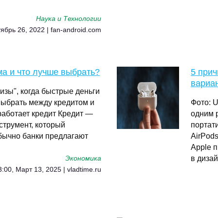
Наука и Технологии
тябрь 26, 2022 | fan-android.com
ма и что лучше выбрать?
5 прич
вариан
изы", когда быстрые деньги
выбрать между кредитом и
Фото: U
работает кредит Кредит —
одним 
струмент, который
портат
бычно банки предлагают
AirPod
Apple п
в дизай
Экономика
3:00, Март 13, 2025 | vladtime.ru