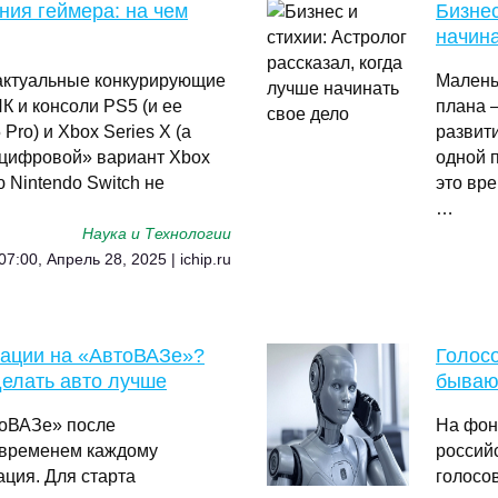
ния геймера: на чем
Бизнес
начина
 актуальные конкурирующие
Малень
К и консоли PS5 (и ее
плана 
ro) и Xbox Series X (а
развити
«цифровой» вариант Xbox
одной п
 Nintendo Switch не
это вре
…
Наука и Технологии
07:00, Апрель 28, 2025 | ichip.ru
ации на «АвтоВАЗе»?
Голосо
делать авто лучше
бывают
тоВАЗе» после
На фон
 временем каждому
россий
ция. Для старта
голосо