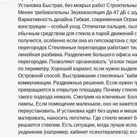
Установка Быстрая, без мокрых работ Строительны
Менее требовательны Звукоизоляция До 47 дБ с ш
Вариативность дизайна Гибкая, современная Огран
конструкции – особый уход. Отпечатки пальцев, пыл
обычным средством для стекла и парой движений с
получится, особенно если она из гипсокартона с п
перегородок Стеклянные перегородки работают тиш
линейная разбивка. Разделение большого офиса на
перегородки. Позволяют организовать "уголок тиш
по периметру. Хороший вариант, если нужно выдели
Островной способ. Выстраивание стеклянных "каби
коммуникации. Раздвижные решения. Если нужен т
превращается в открытую площадку. Почему стекл
такого подхода немало. Смотрим на ключевые: Бол
лампы. Если помещение маленькое, оно не кажетс
переустановить. И установка идёт без шума и меш
матировать, наносить логотипы. Где стекло может бы
решается стеклом. Есть ситуации, когда лучше исп
уединение (например, кабинет психотерапевта); ес