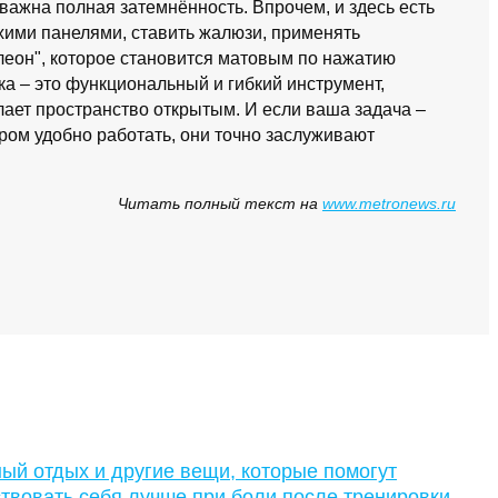
важна полная затемнённость. Впрочем, и здесь есть
хими панелями, ставить жалюзи, применять
леон", которое становится матовым по нажатию
а – это функциональный и гибкий инструмент,
лает пространство открытым. И если ваша задача –
ором удобно работать, они точно заслуживают
Читать полный текст на
www.metronews.ru
ый отдых и другие вещи, которые помогут
твовать себя лучше при боли после тренировки