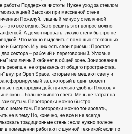
е работы Поддержка чистоты Нужен уход за стеклом
умоизоляцией Высокая при массивной стене
иченная Пожалуй, главный минус у стеклянной
ь – это всё видно. Зато решить этот вопрос можно
алфеткой. А демонтировать глухую стену быстро не
роводкой. Что можно выделить с помощью стеклянных
е и быстрее. И у них есть свои приёмы: Простая
 два сектора – рабочий и переговорный. Угловые
ины" или личный кабинет в общей зоне. Зонирование
ть ресепшн, не отрываясь от общего пространства.
н" внутри Open Space, которые не мешают свету и
рансформируемый зал, который в один момент
янные перегородки действительно удобны Плюсов у
ьше окон – больше живого света. Меньше затрат на
я замкнутым. Перегородки можно быстро
ков с цементом. Перегородки можно тонировать,
ть не в тему Но, конечно, не всё и не всегда
ользовать традиционные стены: если нужно полное
ли в помещении работают с шумной техникой; если по