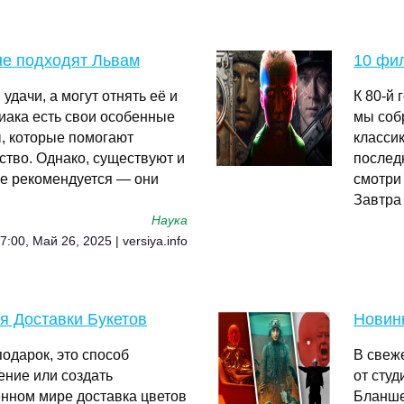
не подходят Львам
10 фил
дачи, а могут отнять её и
К 80-й
диака есть свои особенные
мы собр
, которые помогают
класси
тство. Однако, существуют и
последн
не рекомендуется — они
смотри 
Завтра
Наука
7:00, Май 26, 2025 | versiya.info
я Доставки Букетов
Новинк
одарок, это способ
В свеж
ение или создать
от сту
нном мире доставка цветов
Бланше