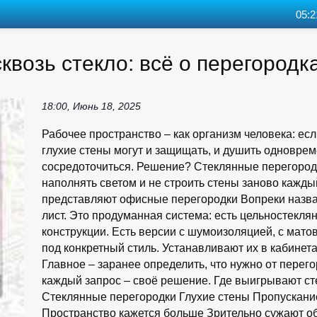
05:2
возь стекло: всё о перегородк
18:00, Июнь 18, 2025
Рабочее пространство – как организм человека: есл
глухие стены могут и защищать, и душить одновреме
сосредоточиться. Решение? Стеклянные перегородк
наполнять светом и не строить стены заново каждый
представляют офисные перегородки Вопреки назван
лист. Это продуманная система: есть цельностекл
конструкции. Есть версии с шумоизоляцией, с мато
под конкретный стиль. Устанавливают их в кабинета
Главное – заранее определить, что нужно от перегор
каждый запрос – своё решение. Где выигрывают ст
Стеклянные перегородки Глухие стены Пропускани
Пространство кажется больше Зрительно сужают 