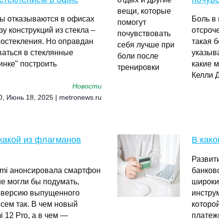
ры отказываются в офисах
Боль в 
зу конструкций из стекла –
отсроч
 остекления. Но оправдан
такая б
ваться в стеклянные
указыв
инке" построить
какие м
Келли 
Новости
0, Июнь 18, 2025 | metronews.ru
 какой из флагманов
В како
Развит
omi анонсировала смартфон
банков
ие могли бы подумать,
широки
 версию выпущенного
инструм
всем так. В чем новый
которо
 12 Pro, а в чем —
платеж