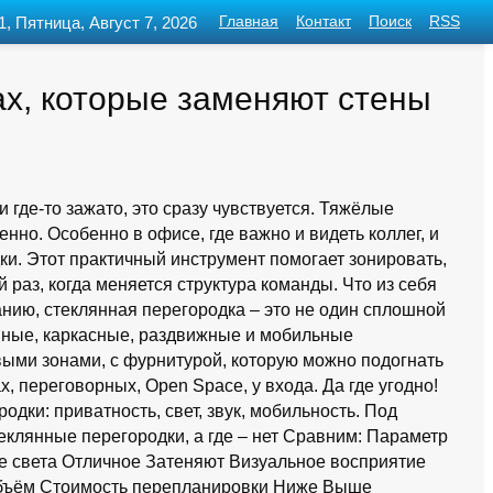
1, Пятница, Август 7, 2026
Главная
Контакт
Поиск
RSS
ах, которые заменяют стены
и где-то зажато, это сразу чувствуется. Тяжёлые
нно. Особенно в офисе, где важно и видеть коллег, и
и. Этот практичный инструмент помогает зонировать,
 раз, когда меняется структура команды. Что из себя
ию, стеклянная перегородка – это не один сплошной
янные, каркасные, раздвижные и мобильные
выми зонами, с фурнитурой, которую можно подогнать
х, переговорных, Open Space, у входа. Да где угодно!
одки: приватность, свет, звук, мобильность. Под
еклянные перегородки, а где – нет Сравним: Параметр
е света Отличное Затеняют Визуальное восприятие
объём Стоимость перепланировки Ниже Выше