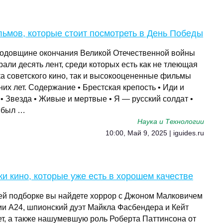
ьмов, которые стоит посмотреть в День Победы
 годовщине окончания Великой Отечественной войны
али десять лент, среди которых есть как не тлеющая
ка советского кино, так и высокооцененные фильмы
их лет. Содержание • Брестская крепость • Иди и
• Звезда • Живые и мертвые • Я — русский солдат •
 был …
Наука и Технологии
10:00, Май 9, 2025 | iguides.ru
и кино, которые уже есть в хорошем качестве
ей подборке вы найдете хоррор с Джоном Малковичем
дии A24, шпионский дуэт Майкла Фасбендера и Кейт
т, а также нашумевшую роль Роберта Паттинсона от