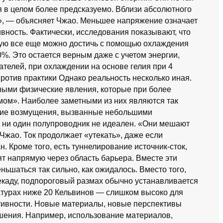
я в целом более предсказуемо. Вблизи абсолютного
т», — объясняет Чжао. Меньшее напряжение означает
ность. Фактически, исследования показывают, что
орую все еще можно достичь с помощью охлаждения
%. Это остается верным даже с учетом энергии,
телей, при охлаждении на основе гелия при 4
ротив практики Однако реальность несколько иная.
ными физические явления, которые при более
ом». Наиболее заметными из них являются так
кие возмущения, вызванные небольшими
 ни один полупроводник не идеален. «Они мешают
Чжао. Ток продолжает «утекать», даже если
. Кроме того, есть туннелирование источник-сток,
т напрямую через область барьера. Вместе эти
ьшаться так сильно, как ожидалось. Вместо того,
декаду, подпороговый размах обычно устанавливается
атурах ниже 20 Кельвинов — слишком высоко для
тивности. Новые материалы, новые перспективы
шения. Например, использование материалов,