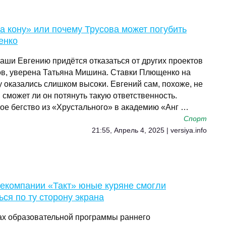
а кону» или почему Трусова может погубить
енко
Саши Евгению придётся отказаться от других проектов
ов, уверена Татьяна Мишина. Ставки Плющенко на
у оказались слишком высоки. Евгений сам, похоже, не
 сможет ли он потянуть такую ответственность.
ое бегство из «Хрустального» в академию «Анг …
Спорт
21:55, Апрель 4, 2025 | versiya.info
лекомпании «Такт» юные куряне смогли
ься по ту сторону экрана
ах образовательной программы раннего