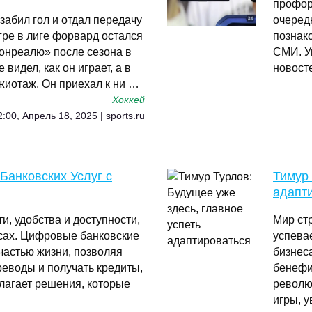
профор
забил гол и отдал передачу
очеред
гре в лиге форвард остался
познак
Монреалю» после сезона в
СМИ. У
 видел, как он играет, а в
новост
ажиотаж. Он приехал к ни …
Хоккей
2:00, Апрель 18, 2025 | sports.ru
анковских Услуг с
Тимур 
адапт
, удобства и доступности,
Мир ст
нсах. Цифровые банковские
успева
частью жизни, позволяя
бизнеса
реводы и получать кредиты,
бенефи
длагает решения, которые
револю
игры, у