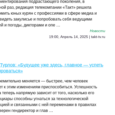
иентирования подрастающего поколения, в
ной раз, редакция телекомпании «Такт» решила
омить юных курян с профессиями в сфере медиа и
видеть закулисье и попробовать себя ведущими
ей и погоды, дикторами и опе …
Новости
19:00, Апрель 14, 2025 | takt-tv.ru
Турлов: «Будущее уже здесь, главное — успеть
ироваться»
ремительно меняется — быстрее, чем человек
ет к этим изменениям приспособиться. Успешность
 теперь напрямую зависит от того, насколько его
циары способны угнаться за технологической
цией и связанными с ней переменами в правилах
верен гендиректор и глав …