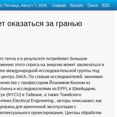
9, Пятница, Август 7, 2026
Главная
Контакт
Поиск
RSS
 оказаться за гранью
 тепла и в результате потребляют большое
жению этого спроса на энергию может заключаться в
ctive международной исследовательской группы под
центра Jülich. По словам исследователей, экономия
дничестве с профессором Йоахимом Кнохом из
 Ахена и исследователями из EPFL в Швейцарии,
н (NYCU) в Тайване, а также Токийского
views Electrical Engineering , авторы описывают, как
рована для криогенной эксплуатации с
еллектуального проектирования. Центры обработки