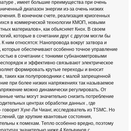
ратуре , имеет большие преимущества при очень
аниченный диапазон энергии из-за очень низких
ючения. В конечном счете, реализация криогенных
ихся в коммерческой технологии КМОП, новыми
ных материалов», как объясняет Кнох. В своем
гий, которые в сочетании друг с другом могли бы
. К ним относятся: Нанопровода вокруг затвора и
, которые обеспечивают особенно точное управление
мостью в сочетании с тонкими субнанометровыми
беспорядок и эффективно связывают электрическое
зволяет формировать крутые переходы и вносит
, таких как полупроводники с малой запрещенной
ение при более низких напряжениях так называемое
апряжение можно динамически регулировать. От
нные чипы могут значительно снизить потребление
одительных центрах обработки данных , где
 говорит Хунг-Ли Чианг, исследователь из TSMC. Но
лений, где хрупкие квантовые состояния,
тельны к помехам. Тепло особенно вредно, поэтому
ратурах значительно ниже 4 Кельвинов с