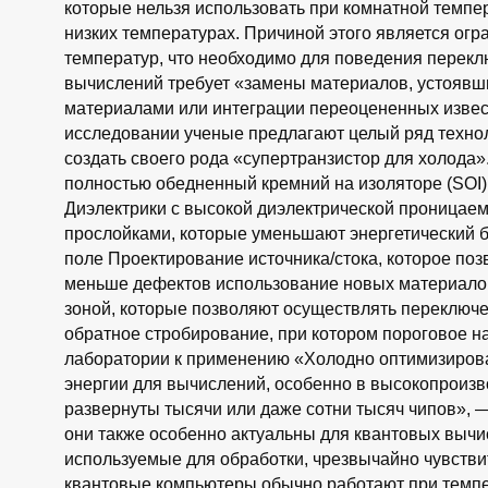
которые нельзя использовать при комнатной темпе
низких температурах. Причиной этого является огр
температур, что необходимо для поведения перекл
вычислений требует «замены материалов, устоявш
материалами или интеграции переоцененных извест
исследовании ученые предлагают целый ряд техноло
создать своего рода «супертранзистор для холода»
полностью обедненный кремний на изоляторе (SOI)
Диэлектрики с высокой диэлектрической проницае
прослойками, которые уменьшают энергетический 
поле Проектирование источника/стока, которое по
меньше дефектов использование новых материалов
зоной, которые позволяют осуществлять переключ
обратное стробирование, при котором пороговое н
лаборатории к применению «Холодно оптимизирова
энергии для вычислений, особенно в высокопроизв
развернуты тысячи или даже сотни тысяч чипов», —
они также особенно актуальны для квантовых вычис
используемые для обработки, чрезвычайно чувстви
квантовые компьютеры обычно работают при темпе