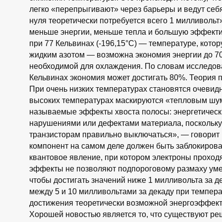
легко «перепрыгивают» через барьеры и ведут себ
нуля теоретически потребуется всего 1 милливоль
меньше энергии, меньше тепла и большую эффектив
при 77 Кельвинах (-196,15°C) — температуре, кот
жидким азотом — возможна экономия энергии до 70
необходимой для охлаждения. По словам исследова
Кельвинах экономия может достигать 80%. Теория п
При очень низких температурах становятся очевид
высоких температурах маскируются «тепловым шум
называемые эффекты хвоста полосы: энергетичес
нарушениями или дефектами материала, поскольку
транзисторам правильно выключаться», — говорит 
компонент на самом деле должен быть заблокирован
квантовое явление, при котором электроны проходя
эффекты не позволяют подпороговому размаху умен
чтобы достигать значений ниже 1 милливольта за 
между 5 и 10 милливольтами за декаду при темпер
достижения теоретически возможной энергоэффек
Хорошей новостью является то, что существуют ре