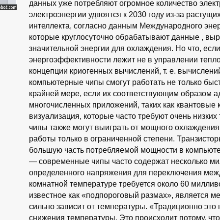
данных уже потребляют огромное количество электр
электроэнергии удвоятся к 2030 году из-за растущи
интеллекта, согласно данным Международного энер
которые круглосуточно обрабатывают данные , вы
значительной энергии для охлаждения. Но что, есл
энергоэффективности лежит не в управлении тепло
концепции криогенных вычислений, т. е. вычислени
компьютерные чипы смогут работать не только быс
крайней мере, если их соответствующим образом а
многочисленных приложений, таких как квантовые 
визуализация, которые часто требуют очень низких
чипы также могут выиграть от мощного охлаждения
работы только в ограниченной степени. Транзисто
большую часть потребляемой мощности в компьюте
— современные чипы часто содержат несколько м
определенного напряжения для переключения меж
комнатной температуре требуется около 60 милливол
известное как «подпороговый размах», является м
сильно зависит от температуры. «Традиционно эт
снижения температуры. Это происходит потому, что