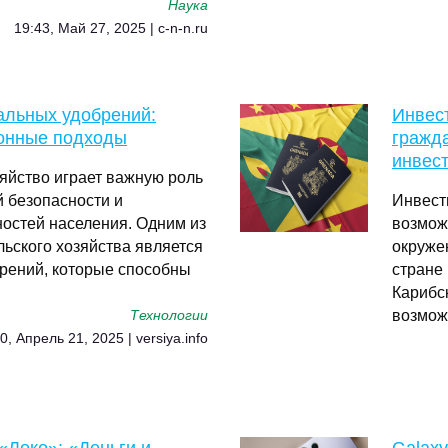
Наука
19:43, Май 27, 2025 | c-n-n.ru
альных удобрений:
Инвес
ионные подходы
гражд
инвес
яйство играет важную роль
 безопасности и
Инвест
остей населения. Одним из
возмож
ьского хозяйства является
окруже
рений, которые способны
стране
Карибс
возмож
Технологии
0, Апрель 21, 2025 | versiya.info