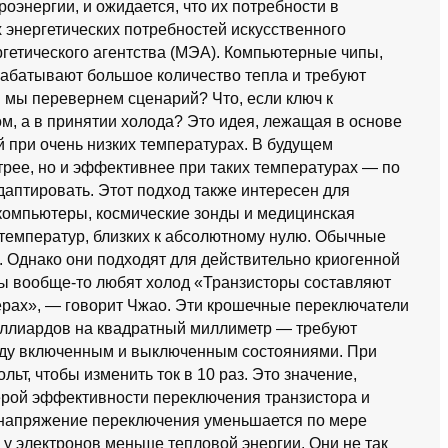
оэнергии, и ожидается, что их потребности в
х энергетических потребностей искусственного
гетического агентства (МЭА). Компьютерные чипы,
рабатывают большое количество тепла и требуют
и мы перевернем сценарий? Что, если ключ к
м, а в принятии холода? Это идея, лежащая в основе
й при очень низких температурах. В будущем
трее, но и эффективнее при таких температурах — по
даптировать. Этот подход также интересен для
компьютеры, космические зонды и медицинская
 температур, близких к абсолютному нулю. Обычные
. Однако они подходят для действительно криогенной
ры вообще-то любят холод «Транзисторы составляют
рах», — говорит Чжао. Эти крошечные переключатели
иллиардов на квадратный миллиметр — требуют
ду включенным и выключенным состояниями. При
ьт, чтобы изменить ток в 10 раз. Это значение,
ерой эффективности переключения транзистора и
о напряжение переключения уменьшается по мере
 у электронов меньше тепловой энергии. Они не так