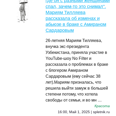
где он с разными женщинами
спал, зачем-то это снимал".
Мариям Тилляева
рассказала об изменах и
абьюзе в браке с Амираном
Сардаровым
26-летняя Мариям Тилляева,
внучка экс-президента
Узбекистана, приняла участие в
YouTube-шоу No Filter и
рассказала о проблемах в браке
с блогером Амираном
Сардаровым (ему сейчас 38
лет).Мариям призналась, что
решила выйти замуж в большей
степени потому, что хотела
свободы от семьи, и во мн …
Красота
16:00, Май 1, 2025 | spletnik.ru