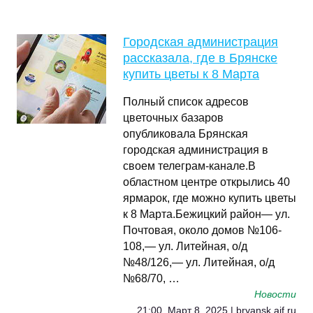
Городская администрация
рассказала, где в Брянске
купить цветы к 8 Марта
Полный список адресов
цветочных базаров
опубликовала Брянская
городская администрация в
своем телеграм-канале.В
областном центре открылись 40
ярмарок, где можно купить цветы
к 8 Марта.Бежицкий район— ул.
Почтовая, около домов №106-
108,— ул. Литейная, о/д
№48/126,— ул. Литейная, о/д
№68/70, …
Новости
21:00, Март 8, 2025 | bryansk.aif.ru