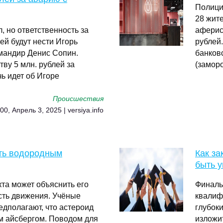
Полици
28 жит
, но ответственность за
аферис
ей будут нести Игорь
рублей
омандир Денис Сопин.
банков
ву 5 млн. рублей за
(замор
ь идет об Игоре
Происшествия
00, Апрель 3, 2025 | versiya.info
ть водородным
Как за
быть у
та может объяснить его
Финаль
сть движения. Учёные
квалиф
едполагают, что астероид
глубоки
 айсбергом. Поводом для
изложи