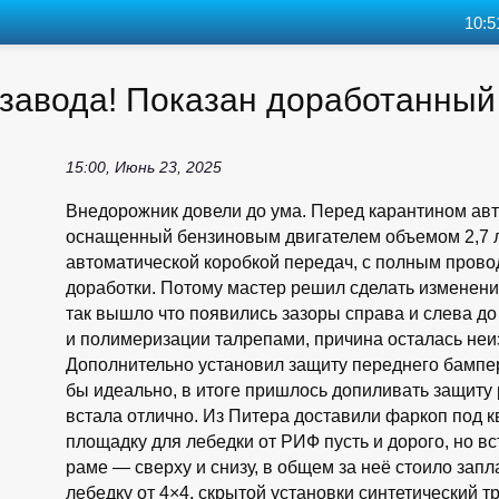
10:5
с завода! Показан доработанны
15:00, Июнь 23, 2025
Внедорожник довели до ума. Перед карантином авт
оснащенный бензиновым двигателем объемом 2,7 л 
автоматической коробкой передач, с полным прово
доработки. Потому мастер решил сделать изменени
так вышло что появились зазоры справа и слева до
и полимеризации талрепами, причина осталась неиз
Дополнительно установил защиту переднего бампе
бы идеально, в итоге пришлось допиливать защиту 
встала отлично. Из Питера доставили фаркоп под 
площадку для лебедки от РИФ пусть и дорого, но в
раме — сверху и снизу, в общем за неё стоило запл
лебедку от 4×4, скрытой установки синтетический 