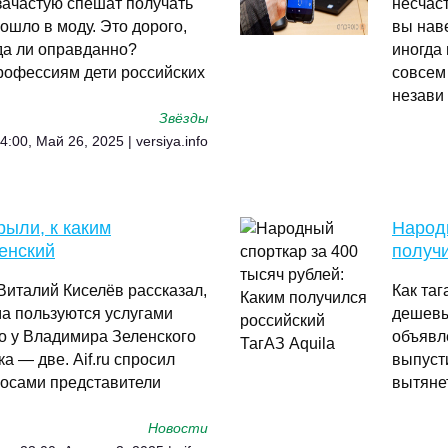
зачастую спешат получать
несчас
ошло в моду. Это дорого,
вы нав
да ли оправданно?
иногда 
рофессиям дети российских
совсем
незави
Звёзды
4:00, Май 26, 2025 | versiya.info
рыли, к каким
Народн
енский
получи
Виталий Киселёв рассказал,
Как та
ма пользуются услугами
дешевый
то у Владимира Зеленского
объявл
ка — две. Aif.ru спросил
выпуст
росами представители
вытянет
Новости