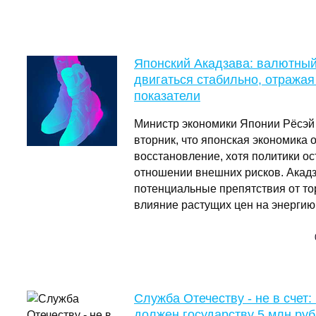
Японский Акадзава: валютны
двигаться стабильно, отража
показатели
Министр экономики Японии Рёсэй
вторник, что японская экономика
восстановление, хотя политики о
отношении внешних рисков. Акад
потенциальные препятствия от т
влияние растущих цен на энергию
Служба Отечеству - не в счет
должен государству 5 млн руб