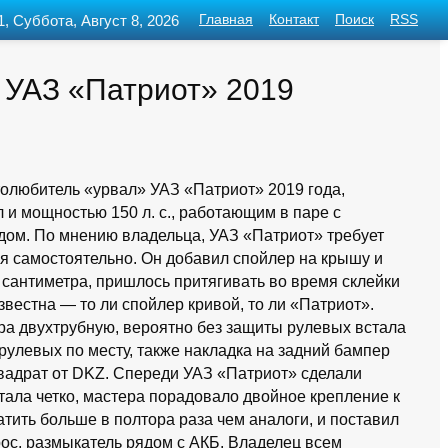
1, Суббота, Август 8, 2026
Главная
Контакт
Поиск
RSS
й УАЗ «Патриот» 2019
олюбитель «урвал» УАЗ «Патриот» 2019 года,
и мощностью 150 л. с., работающим в паре с
дом. По мнению владельца, УАЗ «Патриот» требует
я самостоятельно. Он добавил спойлер на крышу и
 сантиметра, пришлось притягивать во время склейки
вестна — то ли спойлер кривой, то ли «Патриот».
ра двухтрубную, вероятно без защиты рулевых встала
рулевых по месту, также накладка на задний бампер
квадрат от DKZ. Спереди УАЗ «Патриот» сделали
стала четко, мастера порадовало двойное крепление к
атить больше в полтора раза чем аналоги, и поставил
трос, размыкатель рядом с АКБ. Владелец всем