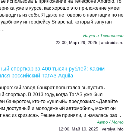
тье использовать приложение на телефоне Android, то
ерняка уже в курсе, как хорошо это приложение умеет
выводить из себя. Я даже не говорю о навигации по не
 удобному интерфейсу Snapchat, который запутан
 …
Наука и Технологии
22:00, Март 29, 2025 | androidis.ru
ый спорткар за 400 тысяч рублей: Каким
лся российский ТагАЗ Aquila
ганрогский завод-банкрот попытался выпустить
 спорткар. В 2013 году, когда ТагАЗ уже был
ен банкротом, кто-то «ушлый» предложил: «Давайте
им доступный и молодежный автомобиль, может он
 нас из кризиса». Решение приняли, и началась раз …
Авто / Мото
12:00, Май 10, 2025 | versiya.info