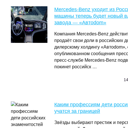
Mercedes-Benz уходит из Рос
машины теперь будет новый в
завода — «Автоdom»
Компания Mercedes-Benz действит
продаёт свои доли в российских 
дилерскому холдингу «Автоdom», 
опубликованном сообщения пресс
пресс-службе Mercedes-Benz подв
покинет российск …
14
Каким профессиям дети росси
учатся за границей
Звёзды выбирают престиж и перс