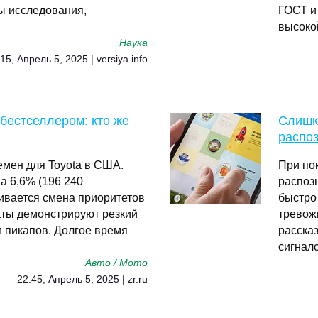
ты исследования,
ГОСТ и
высоко
Наука
15, Апрель 5, 2025 | versiya.info
 бестселлером: кто же
Слишко
распоз
емен для Toyota в США.
При по
а 6,6% (196 240
распозн
ивается смена приоритетов
быстро
аты демонстрируют резкий
тревож
и пикапов. Долгое время
расска
сигнал
Авто / Мото
22:45, Апрель 5, 2025 | zr.ru