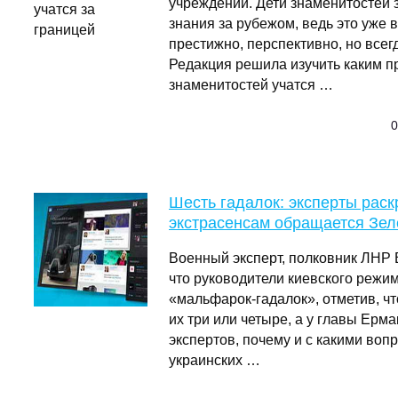
учреждений. Дети знаменитостей 
знания за рубежом, ведь это уже в
престижно, перспективно, но всег
Редакция решила изучить каким п
знаменитостей учатся …
0
Шесть гадалок: эксперты раск
экстрасенсам обращается Зел
Военный эксперт, полковник ЛНР 
что руководители киевского режи
«мальфарок-гадалок», отметив, ч
их три или четыре, а у главы Ерма
экспертов, почему и с какими воп
украинских …