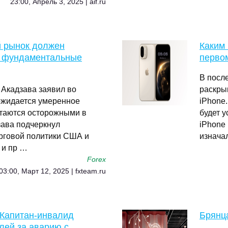
23:00, Апрель 3, 2025 | aif.ru
й рынок должен
Каким 
я фундаментальные
перво
В посл
 Акадзава заявил во
раскры
 ожидается умеренное
iPhone.
стаются осторожными в
будет у
зава подчеркнул
iPhone 
орговой политики США и
изнача
 и пр …
Forex
03:00, Март 12, 2025 | fxteam.ru
: Капитан-инвалид
Брянц
лей за аварию с