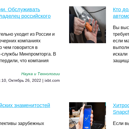
сии. Обслуживать
Кто д
ладелец российского
автом
Вы выс
ельно уходит из России и
требует
дочерних компаниях
если м
о чем говорится в
выполн
-службы Минпромторга. В
искали
тердили, что компания
защища
Наука и Технологии
:10, Октябрь 26, 2022 | ixbt.com
йских знаменитостей
Хитрос
Snapc
пективы зарубежных
Если в