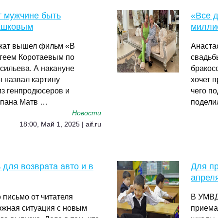
т мужчине быть
«Все д
ашковым
милли
рокат вышел фильм «В
Анаста
ргеем Коротаевым по
свадьб
сильева. А накануне
бракос
 назвал картину
хочет 
из генпродюсеров и
чего по
епана Матв …
подели
Новости
18:00, Май 1, 2025 | aif.ru
для возврата авто и в
Для пр
апрел
 письмо от читателя
В УМВД
ожная ситуация с новым
приема