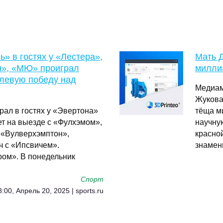
» в гостях у «Лестера»,
Мать 
ч», «МЮ» проиграл
милли
олевую победу над
Медиам
Жукова
рал в гостях у «Эвертона»
тёща м
ает на выезде с «Фулхэмом»,
научну
 «Вулверхэмптон»,
красной
ч с «Ипсвичем».
знамен
ром». В понедельник
Спорт
8:00, Апрель 20, 2025 | sports.ru