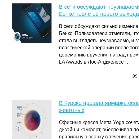
В сети обсуждают неузнавае
Бэнкс после её нового выхода
В сети обсуждают сильно измени
Бэнкс. Пользователи отметили, чт
стала выглядеть неузнаваемо, и з
пластической операции после того
церемонию вручения наград преми
LA Awards в Лос-Анджелесе …
09:
В Курске прошла ярмарка сел
животных
Офисные кресла Metta Yoga сочет
дизайн и комфорт, обеспечивая п
правильную осанку в течение рабо