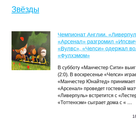
Звёзды
Чемпионат Англии. «Ливерпуль
«Арсенал» разгромил «Ипсви
«Вулвс», «Челси» одержал в
«Фулхэмом»
В субботу «Манчестер Сити» выиг
(2:0). В воскресенье «Челси» игр
«Манчестер Юнайтед» принимает
«Арсенал» проведет гостевой мат
«Ливерпуль» встретится с «Лесте
«Тоттенхэм» сыграет дома с « …
1