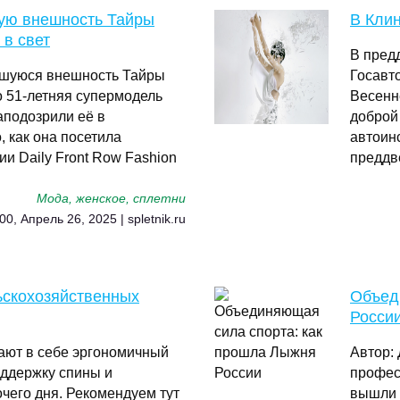
мую внешность Тайры
В Кли
 в свет
В пред
вшуюся внешность Тайры
Госавт
о 51-летняя супермодель
Весенн
аподозрили её в
доброй
, как она посетила
автоин
и Daily Front Row Fashion
преддв
Мода, женское, сплетни
00, Апрель 26, 2025 | spletnik.ru
ьскохозяйственных
Объед
Росси
ают в себе эргономичный
Автор:
оддержку спины и
профес
чего дня. Рекомендуем тут
вышли 