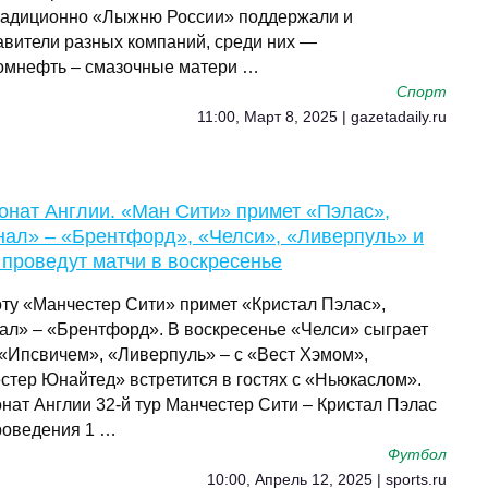
Традиционно «Лыжню России» поддержали и
авители разных компаний, среди них —
омнефть – смазочные матери …
Спорт
11:00, Март 8, 2025 | gazetadaily.ru
онат Англии. «Ман Сити» примет «Пэлас»,
нал» – «Брентфорд», «Челси», «Ливерпуль» и
проведут матчи в воскресенье
оту «Манчестер Сити» примет «Кристал Пэлас»,
ал» – «Брентфорд». В воскресенье «Челси» сыграет
 «Ипсвичем», «Ливерпуль» – с «Вест Хэмом»,
стер Юнайтед» встретится в гостях с «Ньюкаслом».
нат Англии 32-й тур Манчестер Сити – Кристал Пэлас
роведения 1 …
Футбол
10:00, Апрель 12, 2025 | sports.ru