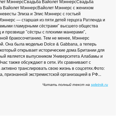
лет МэннерсСвадьба Вайолет МэннерсСвадьба
а Вайолет МэннерсВайолет Мэннерс с женихом
евесты Элиза и Элис Мэннерс с гостьей
эннерс — старшая из пяти детей герцога Ратленда и
 "самыми гламурными сёстрами" высшего общества
 и прозвище "сёстры с плохими манерами",
нной бракосочетанию. Тем не менее, Мэннерс
ой. Она была моделью Dolce & Gabbana, а теперь
, который открывает исторические дома Британии для
орый является выпускником Университета Алабамы и
час также обсуждают в сети. Их сравнивают с
активно транслировать свою жизнь в соцсетях.Фото:
ta, признанной экстремистской организацией в РФ...
Читать полный текст на
spletnik.ru