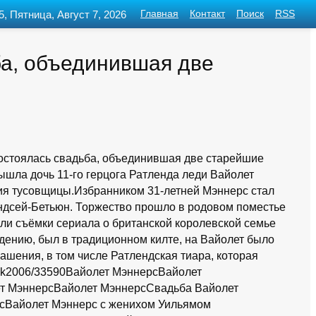
5, Пятница, Август 7, 2026
Главная
Контакт
Поиск
RSS
ба, объединившая две
остоялась свадьба, объединившая две старейшие
ышла дочь 11-го герцога Ратленда леди Вайолет
ция тусовщицы.Избранником 31-летней Мэннерс стал
ндсей-Бетьюн. Торжество прошло в родовом поместье
или съёмки сериала о британской королевской семье
ждению, был в традиционном килте, на Вайолет было
рашения, в том числе Ратлендская тиара, которая
etnik2006/33590Вайолет МэннерсВайолет
т МэннерсВайолет МэннерсСвадьба Вайолет
сВайолет Мэннерс с женихом Уильямом