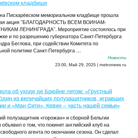
рёвском кладбище
 на Пискарёвском мемориальном кладбище прошла
ная акция "БЛАГОДАРНОСТЬ ВСЕМ ВОИНАМ-
ИКАМ ЛЕНИНГРАДА". Мероприятие состоялось при
жке и по разрешению губернатора Санкт-Петербурга
ндра Беглова, при содействии Комитета по
ьной политике Санкт‑Петербурга …
Новости
23:00, Май 29, 2025 | metronews.ru
ола об уходе де Брюйне летом: «Грустный
 Один из величайших полузащитников, игравших
ии и «Ман Сити». Кевин – часть нашей семьи»
ний полузащитник «горожан» и сборной Бельгии
 объявил о том, что покинет английский клуб на
 свободного агента по окончании сезона. Он сделал