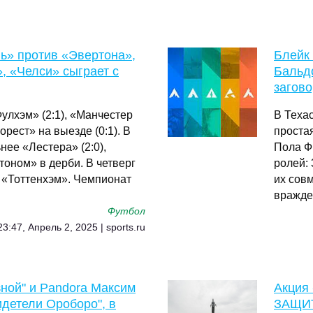
ь» против «Эвертона»,
Блейк
, «Челси» сыграет с
Бальдо
загов
улхэм» (2:1), «Манчестер
В Теха
рест» на выезде (0:1). В
проста
ее «Лестера» (2:0),
Пола Ф
тоном» в дерби. В четверг
ролей: 
 «Тоттенхэм». Чемпионат
их сов
вражде
Футбол
23:47, Апрель 2, 2025 | sports.ru
ной" и Pandora Максим
Акция
идетели Ороборо", в
ЗАЩИТ