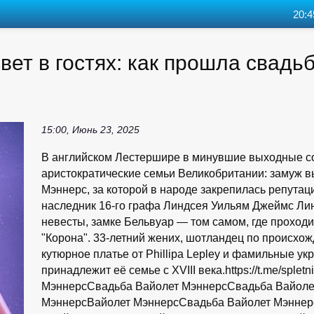
20:4
вет в гостях: как прошла свадь
15:00, Июнь 23, 2025
В английском Лестершире в минувшие выходные с
аристократические семьи Великобритании: замуж в
Мэннерс, за которой в народе закрепилась репута
наследник 16-го графа Линдсея Уильям Джеймс Ли
невесты, замке Бельвуар — том самом, где проход
"Корона". 33-летний жених, шотландец по происхо
кутюрное платье от Phillipa Lepley и фамильные ук
принадлежит её семье с XVIII века.https://t.me/spl
МэннерсСвадьба Вайолет МэннерсСвадьба Вайоле
МэннерсВайолет МэннерсСвадьба Вайолет Мэннер