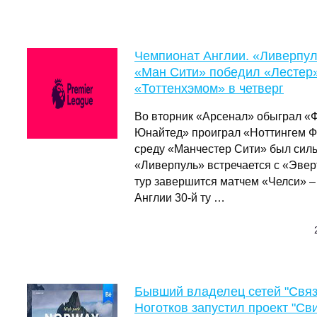
Чемпионат Англии. «Ливерпул
«Ман Сити» победил «Лестер»
«Тоттенхэмом» в четверг
Во вторник «Арсенал» обыграл «Ф
Юнайтед» проиграл «Ноттингем Фо
среду «Манчестер Сити» был сильн
«Ливерпуль» встречается с «Эвер
тур завершится матчем «Челси» –
Англии 30-й ту …
Бывший владелец сетей "Связ
Ноготков запустил проект "Св