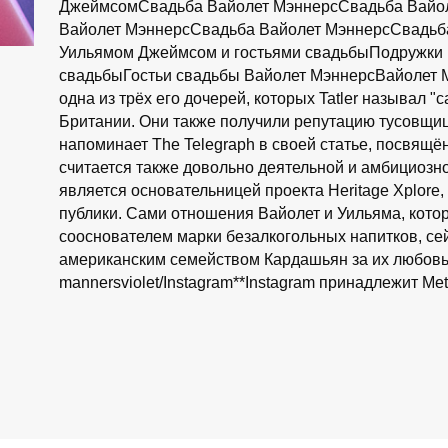
ДжеймсомСвадьба Вайолет МэннерсСвадьба Вайо
Вайолет МэннерсСвадьба Вайолет МэннерсСвадьб
Уильямом Джеймсом и гостьями свадьбыПодружки н
свадьбыГостьи свадьбы Вайолет МэннерсВайолет М
одна из трёх его дочерей, которых Tatler называл
Британии. Они также получили репутацию тусовщиц
напоминает The Telegraph в своей статье, посвящё
считается также довольно деятельной и амбициозн
является основательницей проекта Heritage Xplore
публики. Сами отношения Вайолет и Уильяма, кот
сооснователем марки безалкогольных напитков, сей
американским семейством Кардашьян за их любовь 
mannersviolet/Instagram**Instagram принадлежит Me