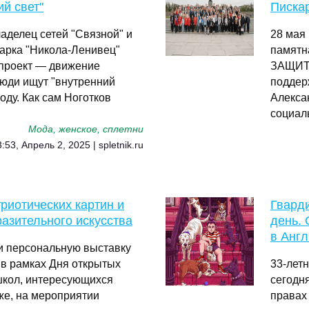
й свет"
Писка
делец сетей "Связной" и
28 мая
парка "Никола-Ленивец"
памят
 проект — движение
ЗАЩИТН
люди ищут "внутренний
поддер
оду. Как сам Ноготков
Алекса
социал
Мода, женское, сплетни
:53, Апрель 2, 2025 | spletnik.ru
риотических картин и
Гварди
разительного искусства
день.
в Англ
ли персональную выставку
 в рамках Дня открытых
33-лет
школ, интересующихся
сегодня
же, на мероприятии
правах