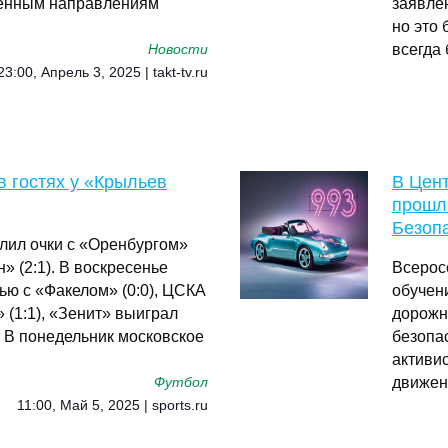
ленным направлениям
заявле
но это 
всегда
Новости
23:00, Апрель 3, 2025 | takt-tv.ru
в гостях у «Крыльев
В Цент
прошл
Безоп
лил очки с «Оренбургом»
» (2:1). В воскресенье
Всерос
ью с «Факелом» (0:0), ЦСКА
обучен
 (1:1), «Зенит» выиграл
дорожн
. В понедельник московское
безопа
активи
движен
Футбол
11:00, Май 5, 2025 | sports.ru