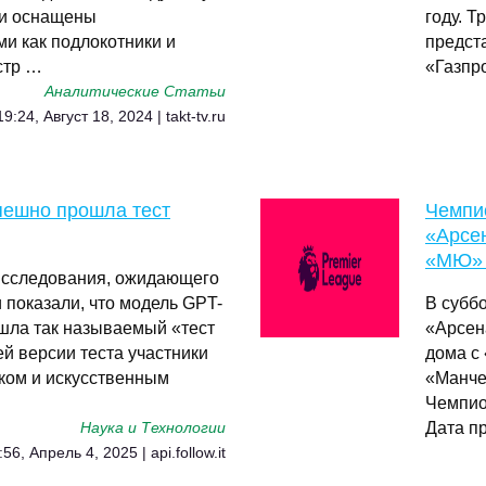
ни оснащены
году. 
и как подлокотники и
предст
стр …
«Газпр
Аналитические Статьи
19:24, Август 18, 2024 | takt-tv.ru
пешно прошла тест
Чемпи
«Арсе
«МЮ» 
 исследования, ожидающего
 показали, что модель GPT-
В субб
ошла так называемый «тест
«Арсен
й версии теста участники
дома с
ком и искусственным
«Манче
Чемпио
Дата п
Наука и Технологии
:56, Апрель 4, 2025 | api.follow.it