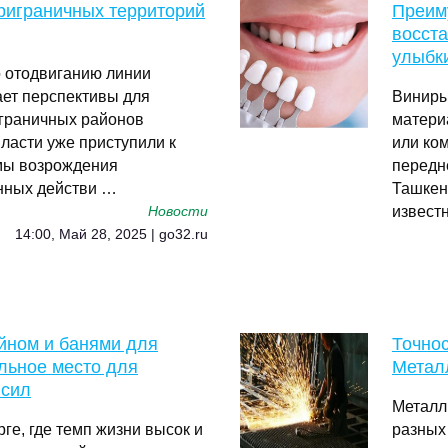
риграничных территорий
Преим
восст
улыбк
о отодвиганию линии
ает перспективы для
Виниры 
граничных районов
матери
ласти уже приступили к
или ко
мы возрождения
передн
енных действи …
Ташкен
извест
Новости
14:00, Май 28, 2025 | go32.ru
йном и банями для
Точнос
льное место для
Метал
 сил
Металл
ге, где темп жизни высок и
разных