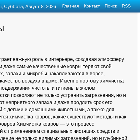
6, Суббота, Август 8, 2026
Главная
Контакт
Поиск
RSS
ы
играет важную роль в интерьере, создавая атмосферу
ни даже самые качественные ковры теряют свой
х, запахи и микробы накапливаются в ворсе,
 качество воздуха в доме. Именно поэтому химчистка
 поддержания чистоты и гигиены в жилом
ки позволяют не только устранить загрязнения, но и
от неприятного запаха и даже продлить срок его
ей с детьми и домашними животными, а также для
тся химчистка ковров, какие существуют методы и как
ковров Химчистка ковров — это процесс
й с применением специальных чистящих средств и
ление не только видимых загрязнений, но и глубинной