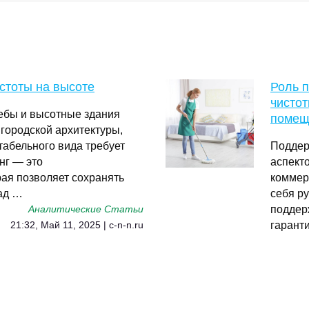
стоты на высоте
Роль 
чистот
ебы и высотные здания
помещ
городской архитектуры,
табельного вида требует
Поддер
нг — это
аспект
рая позволяет сохранять
коммер
ад …
себя р
поддер
Аналитические Статьи
гаранти
21:32, Май 11, 2025 | c-n-n.ru