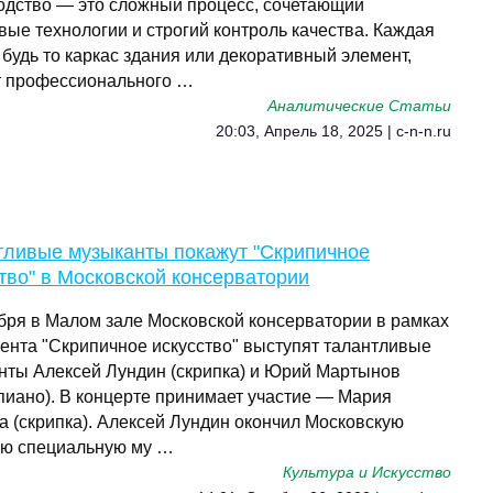
одство — это сложный процесс, сочетающий
вые технологии и строгий контроль качества. Каждая
 будь то каркас здания или декоративный элемент,
т профессионального …
Аналитические Статьи
20:03, Апрель 18, 2025 | c-n-n.ru
тливые музыканты покажут "Скрипичное
тво" в Московской консерватории
ября в Малом зале Московской консерватории в рамках
ента "Скрипичное искусство" выступят талантливые
нты Алексей Лундин (скрипка) и Юрий Мартынов
пиано). В концерте принимает участие — Мария
а (скрипка). Алексей Лундин окончил Московскую
ю специальную му …
Культура и Искусство