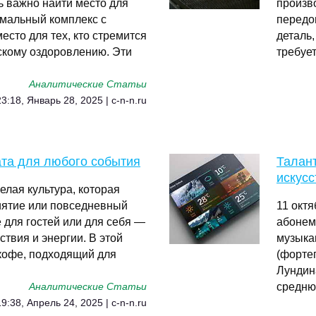
ь важно найти место для
произв
рмальный комплекс с
передо
есто для тех, кто стремится
деталь,
ескому оздоровлению. Эти
требуе
Аналитические Статьи
23:18, Январь 28, 2025 | c-n-n.ru
ата для любого события
Талан
искусс
елая культура, которая
иятие или повседневный
11 окт
 для гостей или для себя —
абонем
твия и энергии. В этой
музыка
 кофе, подходящий для
(форте
Лундин
средню
Аналитические Статьи
19:38, Апрель 24, 2025 | c-n-n.ru