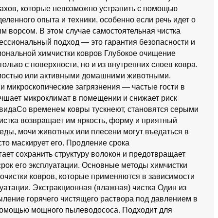
пахов, которые невозможно устранить с помощью
еленного опыта и техники, особенно если речь идет о
м ворсом. В этом случае самостоятельная чистка
фессиональный подход — это гарантия безопасности и
ональной химчистки ковров Глубокое очищение
олько с поверхности, но и из внутренних слоев ковра.
имостью или активными домашними животными.
 микроскопические загрязнения — частые гости в
учшает микроклимат в помещении и снижает риск
 видаСо временем ковры тускнеют, становятся серыми
истка возвращает им яркость, форму и приятный
еды, мочи животных или плесени могут въедаться в
осто маскирует его. Продление срока
ает сохранить структуру волокон и предотвращает
рок его эксплуатации. Основные методы химчистки
очистки ковров, которые применяются в зависимости
луатации. Экстракционная (влажная) чистка Один из
ыление горячего чистящего раствора под давлением в
 помощью мощного пылеводососа. Подходит для