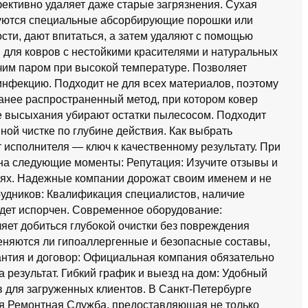
ективно удаляет даже старые загрязнения. Сухая
зуются специальные абсорбирующие порошки или
сти, дают впитаться, а затем удаляют с помощью
 для ковров с нестойкими красителями и натуральных
чим паром при высокой температуре. Позволяет
инфекцию. Подходит не для всех материалов, поэтому
анее распространенный метод, при котором ковер
е высыхания убирают остатки пылесосом. Подходит
ной чистке по глубине действия. Как выбрать
 исполнителя — ключ к качественному результату. При
на следующие моменты: Репутация: Изучите отзывы и
сетях. Надежные компании дорожат своим именем и не
удников: Квалификация специалистов, наличие
будет испорчен. Современное оборудование:
яет добиться глубокой очистки без повреждения
еняются ли гипоаллергенные и безопасные составы,
рантия и договор: Официальная компания обязательно
а результат. Гибкий график и выезд на дом: Удобный
 для загруженных клиентов. В Санкт-Петербурге
я Ремонтная Служба, предоставляющая не только