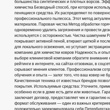
большинства синтетических и плотных ворсов. Эфф
химчистка Безводный способ, при котором исполь
пенящиеся средства. Их распределяют по поверхно
профессионального пылесоса. Этот метод актуален
материалов. Паровая чистка Метод обработки горя
одновременно удалить загрязнения и провести дез
используется с осторожностью. Чистка шампунем Р
покрывают активной пеной, втирают щеткой и посл
для локального освежения, но уступает экстракцион
компанию для химчистки ковров Надежность и опыт
выборе клининговой компании обратите внимание 
рейтинги в интернете, на сайтах-отзовиках, в соц
скрывают мнения клиентов. Профессионализм сотр
обучения и опыта — залог того, что ваш ковер не 
Качественная техника от известных брендов позвол
покрытия. Используемые средства: Уточните, прим
особенно если в доме есть дети или животные. Га
заключает договор, предоставляет чек и гарантию н
формат обслуживания — один из важных критериев
положительно зарекомендовала себя Петербургска