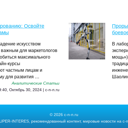
рованию: Освойте
Проры
ламы
боевое
ладение искусством
В лабо
 важным для маркетологов
экспер
добиться максимального
мощь»)
айн-курсы
традиц
ют частным лицам и
инжене
му для развития …
Шаолин
Аналитические Статьи
9:40, Октябрь 30, 2024 | c-n-n.ru
© 2026 c-n-n.ru
UPER-INTERES, рекомендованный контент, мировые новости на c-n-