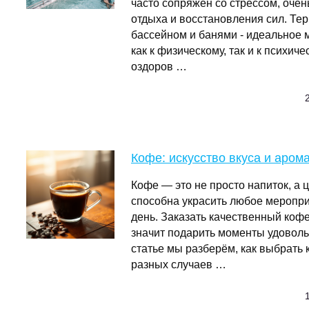
часто сопряжен со стрессом, очен
отдыха и восстановления сил. Те
бассейном и банями - идеальное м
как к физическому, так и к психич
оздоров …
Кофе: искусство вкуса и аром
Кофе — это не просто напиток, а ц
способна украсить любое меропр
день. Заказать качественный кофе
значит подарить моменты удовольс
статье мы разберём, как выбрать
разных случаев …