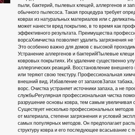
пыли, бактерий, пылевых клещей, аллергенов и за
обычного пылесоса. Такая процедура требует опред
коврах из натуральных материалов или с деликатны
может нанести вред покрытию, в то время как про
эффективного результата. Преимущества професси
ворсаХимчистка позволяет удалить загрязнения не т
Это особенно важно для домов с высокой проход
Устранение аллергенов и бактерийПылевые клещи и
ковровых покрытиях. Их удаление существенно ул
аллергических реакций. Восстановление внешнего
или теряют свою текстуру. Профессиональная химч
внешний вид. Избавление от запаховЗапах табака, 
ворс. Очистка устраняет источники запаха, а не пр
службыРегулярная профессиональная чистка помог
разрушение основы ковра, тем самым увеличивая с
Существует несколько профессиональных методов 
от материала, степени загрязнения и условий эксп
самых популярных методов. Он предполагает расп
структуру ковра и его последующее всасывание с