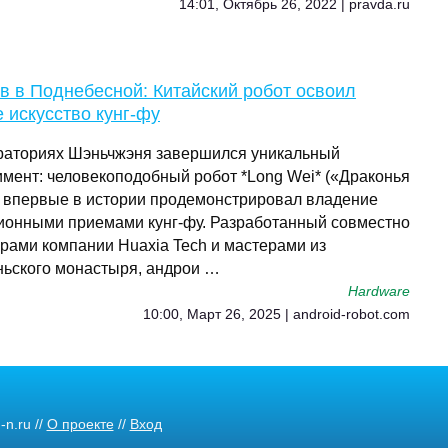
14:01, Октябрь 26, 2022 | pravda.ru
в в Поднебесной: Китайский робот освоил
 искусство кунг-фу
раториях Шэньчжэня завершился уникальный
имент: человекоподобный робот *Long Wei* («Драконья
 впервые в истории продемонстрировал владение
ионными приемами кунг-фу. Разработанный совместно
рами компании Huaxia Tech и мастерами из
ьского монастыря, андрои …
Hardware
10:00, Март 26, 2025 | android-robot.com
n.ru //
О проекте
//
Вход