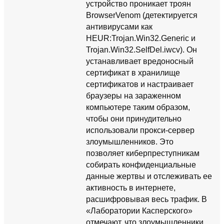
устройство проникает троян
BrowserVenom (детектируется
антивирусами как
HEUR:Trojan.Win32.Generic и
Trojan.Win32.SelfDel.iwcv). Он
устанавливает вредоносный
сертификат в хранилище
сертификатов и настраивает
браузеры на зараженном
компьютере таким образом,
чтобы они принудительно
использовали прокси-сервер
злоумышленников. Это
позволяет киберпреступникам
собирать конфиденциальные
данные жертвы и отслеживать ее
активность в интернете,
расшифровывая весь трафик. В
«Лаборатории Касперского»
отмечают, что злоумышленники