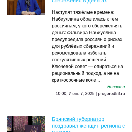
сбережения в деньгах
Наступят тяжёлые времена:
Набиуллина обратилась к тем
россиянам, у кого сбережения в
деньгахЭльвира Набиуллина
предупредила россиян о рисках
для рублёвых сбережений и
рекомендовала избегать
спекулятивных решений.
Ключевой совет — опираться на
рациональный подход, а не на
краткосрочные коле …
Новости
10:00, Июнь 7, 2025 | progorod58.ru
Брянский губернатор
поздравил женщин региона с