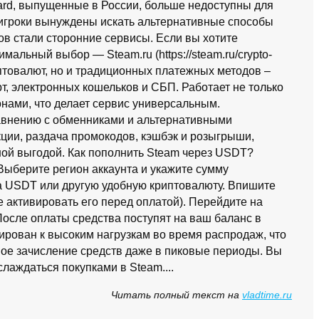
card, выпущенные в России, больше недоступны для
 игроки вынуждены искать альтернативные способы
ов стали сторонние сервисы. Если вы хотите
мальный выбор — Steam.ru (https://steam.ru/crypto-
птовалют, но и традиционных платежных методов –
т, электронных кошельков и СБП. Работает не только
онами, что делает сервис универсальным.
авнению с обменниками и альтернативными
ции, раздача промокодов, кэшбэк и розыгрыши,
ной выгодой. Как пополнить Steam через USDT?
 Выберите регион аккаунта и укажите сумму
а USDT или другую удобную криптовалюту. Впишите
те активировать его перед оплатой). Перейдите на
После оплаты средства поступят на ваш баланс в
ирован к высоким нагрузкам во время распродаж, что
ное зачисление средств даже в пиковые периоды. Вы
лаждаться покупками в Steam....
Читать полный текст на
vladtime.ru