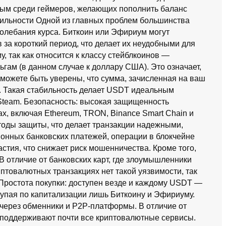
ным среди геймеров, желающих пополнить баланс
атильности Одной из главных проблем большинства
колебания курса. Биткоин или Эфириум могут
 за короткий период, что делает их неудобными для
 так как относится к классу стейблкоинов —
ьгам (в данном случае к доллару США). Это означает,
 можете быть уверены, что сумма, зачисленная на ваш
а. Такая стабильность делает USDT идеальным
Steam. Безопасность: высокая защищенность
х, включая Ethereum, TRON, Binance Smart Chain и
тоды защиты, что делает транзакции надежными,
онных банковских платежей, операции в блокчейне
стия, что снижает риск мошенничества. Кроме того,
 отличие от банковских карт, где злоумышленники
иптовалютных транзакциях нет такой уязвимости, так
 Простота покупки: доступен везде и каждому USDT —
тупая по капитализации лишь Биткоину и Эфириуму.
 через обменники и P2P-платформы. В отличие от
 поддерживают почти все криптовалютные сервисы.