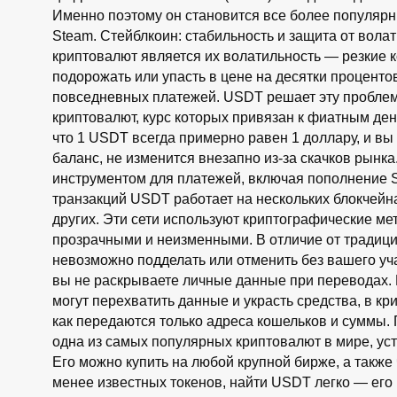
Именно поэтому он становится все более популяр
Steam. Стейблкоин: стабильность и защита от вол
криптовалют является их волатильность — резкие 
подорожать или упасть в цене на десятки процентов
повседневных платежей. USDT решает эту проблему,
криптовалют, курс которых привязан к фиатным ден
что 1 USDT всегда примерно равен 1 доллару, и вы
баланс, не изменится внезапно из-за скачков рынк
инструментом для платежей, включая пополнение 
транзакций USDT работает на нескольких блокчейна
других. Эти сети используют криптографические ме
прозрачными и неизменными. В отличие от традици
невозможно подделать или отменить без вашего уча
вы не раскрываете личные данные при переводах. В
могут перехватить данные и украсть средства, в кр
как передаются только адреса кошельков и суммы.
одна из самых популярных криптовалют в мире, ус
Его можно купить на любой крупной бирже, а также
менее известных токенов, найти USDT легко — его