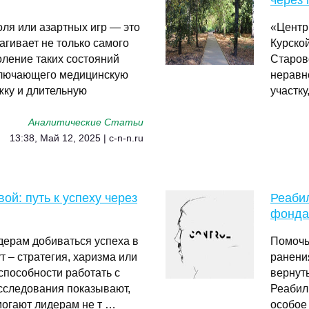
через 
оля или азартных игр — это
«Центр
агивает не только самого
Курско
доление таких состояний
Старов
включающего медицинскую
неравн
жку и длительную
участк
Аналитические Статьи
13:38, Май 12, 2025 | c-n-n.ru
й: путь к успеху через
Реабил
фонда
дерам добиваться успеха в
Помочь
 – стратегия, харизма или
ранени
 способности работать с
вернуть
сследования показывают,
Реабил
омогают лидерам не т …
особое