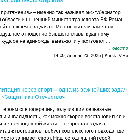
полгода после открытия
 притяжения» – именно так называл экс-губернатор
й области и нынешний министр транспорта РФ Роман
ойт парк «Боева дача». Многие жители заметили
одушное отношение бывшего главы к данному
у, куда он не единожды выезжал и участвовал …
Новости
14:00, Апрель 23, 2025 | KurskTV.Ru
итация через спорт – одна из важнейших задач
 «Защитники Отечества»
 героям спецоперации, получившим серьезные
я и инвалидность, как можно скорее восстановиться и
ся к полноценной жизни, – непростая задача.
итация ветеранов требует комплексного подхода, где
 место занимает спорт. Наш сегодняшний герой