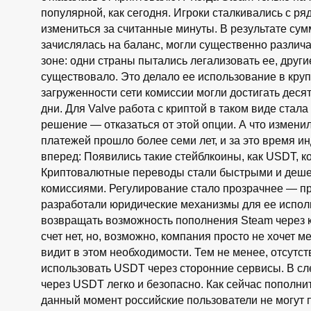
популярной, как сегодня. Игроки сталкивались с р
измениться за считанные минуты. В результате сумм
зачислялась на баланс, могли существенно различа
зоне: одни страны пытались легализовать ее, друг
существовало. Это делало ее использование в кр
загруженности сети комиссии могли достигать деся
дни. Для Valve работа с криптой в таком виде ста
решение — отказаться от этой опции. А что измени
платежей прошло более семи лет, и за это время 
вперед: Появились такие стейблкоины, как USDT, 
Криптовалютные переводы стали быстрыми и деш
комиссиями. Регулирование стало прозрачнее — пр
разработали юридические механизмы для ее исполь
возвращать возможность пополнения Steam через 
счет нет, но, возможно, компания просто не хочет
видит в этом необходимости. Тем не менее, отсутс
использовать USDT через сторонние сервисы. В с
через USDT легко и безопасно. Как сейчас пополни
данный момент российские пользователи не могут