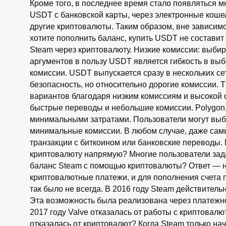
Кроме того, в последнее время стало появляться м
USDT с банковской карты, через электронные коше
другие криптовалюты. Таким образом, вне зависимос
хотите пополнить баланс, купить USDT не составит
Steam через криптовалюту. Низкие комиссии: выби
аргументов в пользу USDT является гибкость в выб
комиссии. USDT выпускается сразу в нескольких се
безопасность, но относительно дорогие комиссии.
вариантов благодаря низким комиссиям и высокой с
быстрые переводы и небольшие комиссии. Polygon,
минимальными затратами. Пользователи могут выбра
минимальные комиссии. В любом случае, даже сам
транзакции с биткоином или банковские переводы.
криптовалюту напрямую? Многие пользователи зад
баланс Steam с помощью криптовалюты? Ответ — н
криптовалютные платежи, и для пополнения счета 
так было не всегда. В 2016 году Steam действител
Эта возможность была реализована через платежно
2017 году Valve отказалась от работы с криптовалю
отказалась от криптовалют? Когда Steam только на