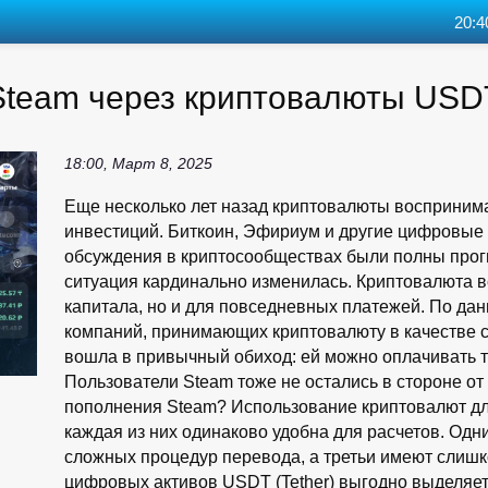
20:4
Steam через криптовалюты USD
18:00, Март 8, 2025
Еще несколько лет назад криптовалюты воспринима
инвестиций. Биткоин, Эфириум и другие цифровые а
обсуждения в криптосообществах были полны прогн
ситуация кардинально изменилась. Криптовалюта в
капитала, но и для повседневных платежей. По дан
компаний, принимающих криптовалюту в качестве с
вошла в привычный обиход: ей можно оплачивать т
Пользователи Steam тоже не остались в стороне о
пополнения Steam? Использование криптовалют дл
каждая из них одинаково удобна для расчетов. Одн
сложных процедур перевода, а третьи имеют слиш
цифровых активов USDT (Tether) выгодно выделяет