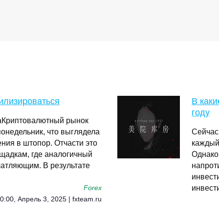
илизироваться
В каки
году
каКриптовалютный рынок
понедельник, что выглядела
Сейчас
ния в штопор. Отчасти это
каждый
щадкам, где аналогичный
Однако 
чатляющим. В результате
напрот
инвест
инвест
Forex
0:00, Апрель 3, 2025 | fxteam.ru