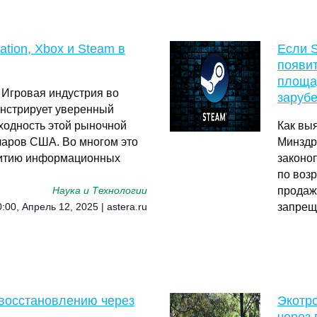
ation, Xbox и Steam в
Если S
появи
площад
h Игровая индустрия во
заруб
онстрирует уверенный
оходность этой рыночной
Как вы
ларов США. Во многом это
Минздр
витию информационных
законоп
по возр
продаж
Наука и Технологии
запрещ
:00, Апрель 12, 2025 | astera.ru
 восстановлению через
Экотро