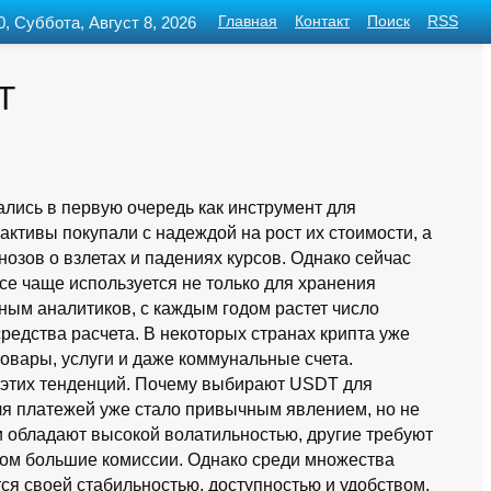
0, Суббота, Август 8, 2026
Главная
Контакт
Поиск
RSS
T
лись в первую очередь как инструмент для
ктивы покупали с надеждой на рост их стоимости, а
озов о взлетах и падениях курсов. Однако сейчас
се чаще используется не только для хранения
ным аналитиков, с каждым годом растет число
редства расчета. В некоторых странах крипта уже
овары, услуги и даже коммунальные счета.
т этих тенденций. Почему выбирают USDT для
я платежей уже стало привычным явлением, но не
и обладают высокой волатильностью, другие требуют
ком большие комиссии. Однако среди множества
ся своей стабильностью, доступностью и удобством.