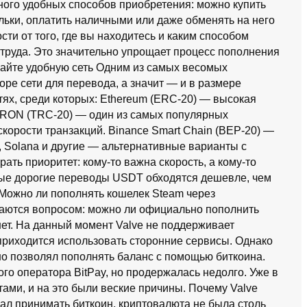
ного удобных способов приобретения: можно купить
льки, оплатить наличными или даже обменять на него
ти от того, где вы находитесь и каким способом
 труда. Это значительно упрощает процесс пополнения
райте удобную сеть Одним из самых весомых
оре сети для перевода, а значит — и в размере
тях, среди которых: Ethereum (ERC-20) — высокая
 TRON (TRC-20) — один из самых популярных
корости транзакций. Binance Smart Chain (BEP-20) —
 Solana и другие — альтернативные варианты с
ть приоритет: кому-то важна скорость, а кому-то
ые дорогие переводы USDT обходятся дешевле, чем
 Можно ли пополнять кошелек Steam через
аются вопросом: можно ли официально пополнить
ет. На данный момент Valve не поддерживает
приходится использовать сторонние сервисы. Однако
ьно позволял пополнять баланс с помощью биткоина.
го оператора BitPay, но продержалась недолго. Уже в
тами, и на это были веские причины. Почему Valve
чал принимать биткоин, криптовалюта не была столь