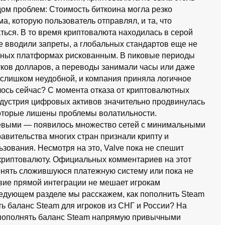
ядом проблем: Стоимость биткоина могла резко
а, которую пользователь отправлял, и та, что
ться. В то время криптовалюта находилась в серой
ие вводили запреты, а глобальных стандартов еще не
упных платформах рискованным. В пиковые периоды
тков долларов, а переводы занимали часы или даже
ла слишком неудобной, и компания приняла логичное
лось сейчас? С момента отказа от криптовалютных
индустрия цифровых активов значительно продвинулась
которые лишены проблемы волатильности.
евыми — появилось множество сетей с минимальными
авительства многих стран признали крипту и
зования. Несмотря на это, Valve пока не спешит
криптовалюту. Официальных комментариев на этот
 менять сложившуюся платежную систему или пока не
твие прямой интеграции не мешает игрокам
ледующем разделе мы расскажем, как пополнить Steam
ть баланс Steam для игроков из СНГ и России? На
 пополнять баланс Steam напрямую привычными